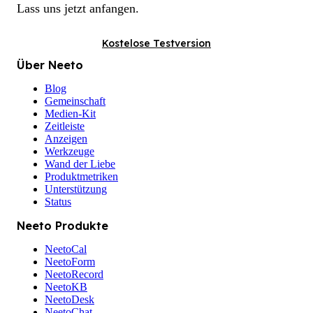
Lass uns jetzt anfangen.
Kostelose Testversion
Über Neeto
Blog
Gemeinschaft
Medien-Kit
Zeitleiste
Anzeigen
Werkzeuge
Wand der Liebe
Produktmetriken
Unterstützung
Status
Neeto Produkte
NeetoCal
NeetoForm
NeetoRecord
NeetoKB
NeetoDesk
NeetoChat