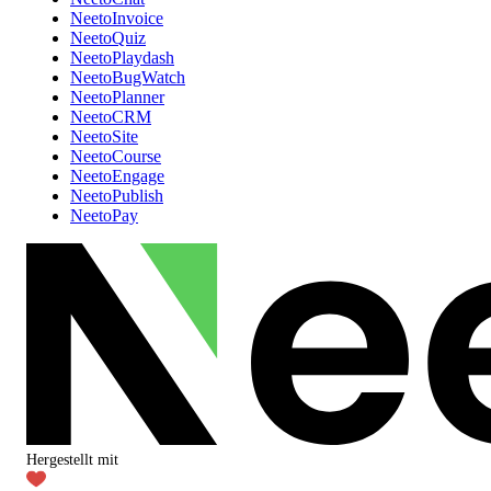
NeetoInvoice
NeetoQuiz
NeetoPlaydash
NeetoBugWatch
NeetoPlanner
NeetoCRM
NeetoSite
NeetoCourse
NeetoEngage
NeetoPublish
NeetoPay
Hergestellt mit