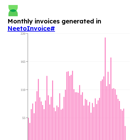
Monthly invoices generated in
NeetoInvoice
#
220
165
110
55