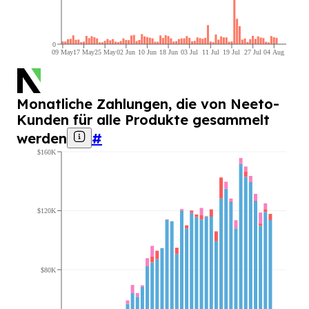
0
09 May
17 May
25 May
02 Jun
10 Jun
18 Jun
03 Jul
11 Jul
19 Jul
27 Jul
04 Aug
Monatliche Zahlungen, die von Neeto-
Kunden für alle Produkte gesammelt
werden
#
$160K
$120K
$80K