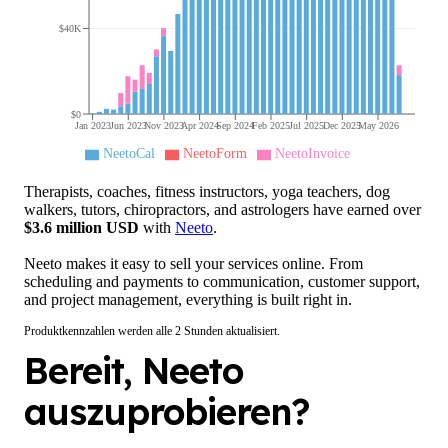
$40K
$0
Jan 2023
Jun 2023
Nov 2023
Apr 2024
Sep 2024
Feb 2025
Jul 2025
Dec 2025
May 2026
NeetoCal
NeetoForm
NeetoInvoice
Therapists, coaches, fitness instructors, yoga teachers, dog
walkers, tutors, chiropractors, and astrologers have earned over
$
3.6
million USD
with
Neeto
.
Neeto makes it easy to sell your services online. From
scheduling and payments to communication, customer support,
and project management, everything is built right in.
Produktkennzahlen werden alle 2 Stunden aktualisiert.
Bereit, Neeto
auszuprobieren?