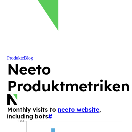
Produkte
Blog
Neeto
Produktmetriken
Monthly visits to
neeto website
,
including bots
#
1.4M