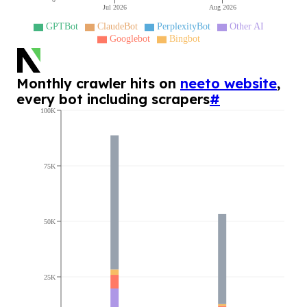
Jul 2026
Aug 2026
GPTBot
ClaudeBot
PerplexityBot
Other AI
Googlebot
Bingbot
Monthly crawler hits on
neeto website
,
every bot including scrapers
#
100K
75K
50K
25K