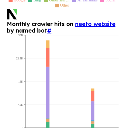
Google
Bing
Other search
AI assistants
Social
Other
Monthly crawler hits on
neeto website
by named bot
#
30K
22.5K
15K
7.5K
0