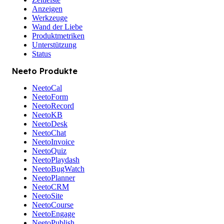
Anzeigen
Werkzeuge
Wand der Liebe
Produktmetriken
Unterstützung
Status
Neeto Produkte
NeetoCal
NeetoForm
NeetoRecord
NeetoKB
NeetoDesk
NeetoChat
NeetoInvoice
NeetoQuiz
NeetoPlaydash
NeetoBugWatch
NeetoPlanner
NeetoCRM
NeetoSite
NeetoCourse
NeetoEngage
NeetoPublish