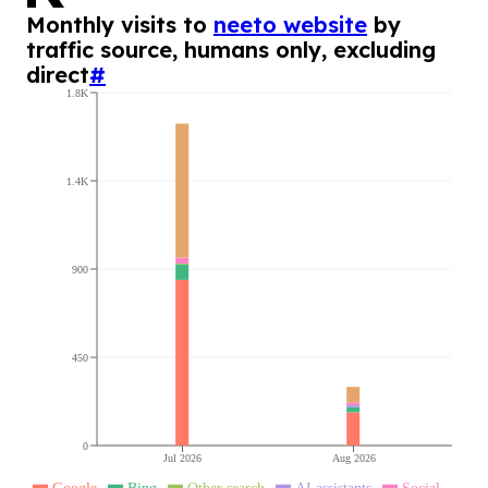
Monthly visits to
neeto website
by
traffic source, humans only, excluding
direct
#
1.8K
1.4K
900
450
0
Jul 2026
Aug 2026