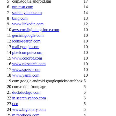
5
com.google.android.gm
17
6
ntp.msn.com
14
7
search.yahoo.com
14
8
bing.com
13
9
www.linkedin.com
12
10
aws-crm.lightning.force.com
10
11
gemini.google.com
10
12
icons-search.com
10
13
mail.google.com
10
14
pixelcompute.com
10
15
www.colorof.com
10
16
www.picsearch.com
10
17
www.sperse.com
10
18
www.yamli.com
10
19
com.google.android.googlequicksearchbox
5
20
com.reddit.frontpage
5
21
duckduckgo.com
5
22
in.search.yahoo.com
5
23
t.co
5
24
www.bigbinary.com
5
25
m.facebook.com
4