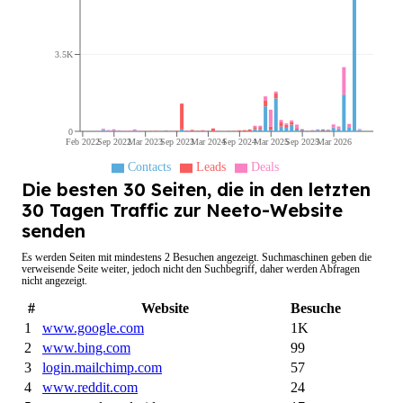
3.5K
0
Feb 2022
Sep 2022
Mar 2023
Sep 2023
Mar 2024
Sep 2024
Mar 2025
Sep 2025
Mar 2026
Contacts
Leads
Deals
Die besten 30 Seiten, die in den letzten
30 Tagen Traffic zur Neeto-Website
senden
Es werden Seiten mit mindestens 2 Besuchen angezeigt. Suchmaschinen geben die
verweisende Seite weiter, jedoch nicht den Suchbegriff, daher werden Abfragen
nicht angezeigt.
#
Website
Besuche
1
www.google.com
1K
2
www.bing.com
99
3
login.mailchimp.com
57
4
www.reddit.com
24