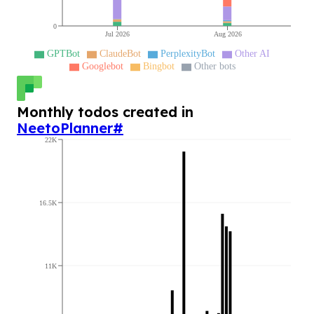
0
Jul 2026
Aug 2026
GPTBot
ClaudeBot
PerplexityBot
Other AI
Googlebot
Bingbot
Other bots
Monthly todos created in
NeetoPlanner
#
22K
16.5K
11K