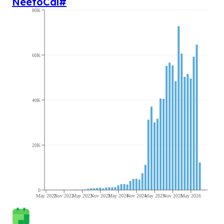
NeetoCal
#
80K
60K
40K
20K
0
May 2022
Nov 2022
May 2023
Nov 2023
May 2024
Nov 2024
May 2025
Nov 2025
May 2026