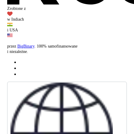
Zrobione z
w Indiach
i USA
przez
BigBinary
. 100% samofinansowane
i niezależne.