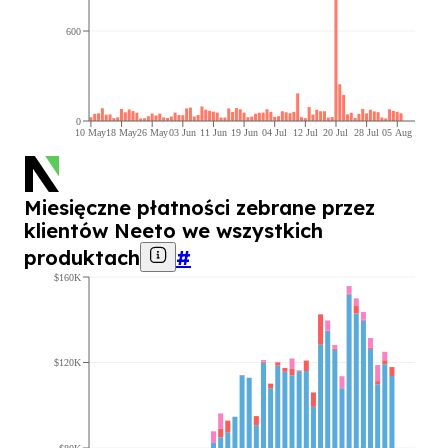
600
0
10 May
18 May
26 May
03 Jun
11 Jun
19 Jun
04 Jul
12 Jul
20 Jul
28 Jul
05 Aug
Miesięczne płatności zebrane przez
klientów Neeto we wszystkich
produktach
#
$160K
$120K