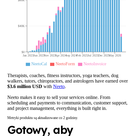
$80K
$40K
$0
Jan 2023
Jun 2023
Nov 2023
Apr 2024
Sep 2024
Feb 2025
Jul 2025
Dec 2025
May 2026
NeetoCal
NeetoForm
NeetoInvoice
Therapists, coaches, fitness instructors, yoga teachers, dog
walkers, tutors, chiropractors, and astrologers have earned over
$
3.6
million USD
with
Neeto
.
Neeto makes it easy to sell your services online. From
scheduling and payments to communication, customer support,
and project management, everything is built right in.
Metryki produktu są aktualizowane co 2 godziny.
Gotowy, aby