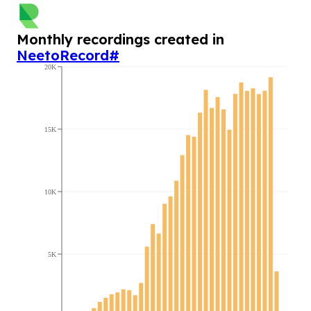
Monthly recordings created in
NeetoRecord
#
20K
15K
10K
5K