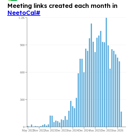
Meeting links created each month in
NeetoCal
#
1.2K
900
600
300
0
May 2022
Nov 2022
Jun 2023
Dec 2023
Jun 2024
Dec 2024
Jun 2025
Dec 2025
Jun 2026