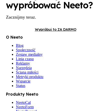
wypróbować Neeto?
Zacznijmy teraz.
Wypróbuj to ZA DARMO
O Neeto
Blog
Społeczność
Zestaw medialny
Linia czasu
Reklamy
Narzędzia
Ściana miłości
Metryki produktu
Wsparcie
Status
Produkty Neeto
NeetoCal
NeetoForm